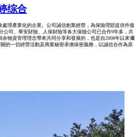
婷综合
回收處理產業化的企業。公司誠信創業經營，為保險理賠提供件復
分公司、華安財險、人保財險等各大保險公司已合作9年多，共
余物資管理理念帶來共同分享和發展的，也是自2008年以來彌
有關的一切經營活動及商業秘密承擔保密義務，以誠信合作為原