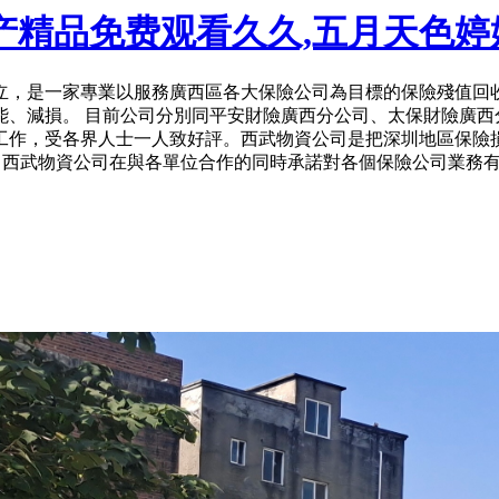
产精品免费观看久久,五月天色婷
注冊成立，是一家專業以服務廣西區各大保險公司為目標的保險殘值
能、減損。 目前公司分別同平安財險廣西分公司、太保財險廣西
作，受各界人士一人致好評。西武物資公司是把深圳地區保險損
白，西武物資公司在與各單位合作的同時承諾對各個保險公司業務