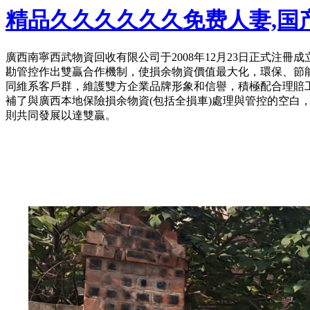
精品久久久久久久免费人妻,国
廣西南寧西武物資回收有限公司于2008年12月23日正式
勘管控作出雙贏合作機制，使損余物資價值最大化，環保、節
同維系客戶群，維護雙方企業品牌形象和信譽，積極配合理賠工
補了與廣西本地保險損余物資(包括全損車)處理與管控的空
則共同發展以達雙贏。